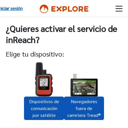
niciar sesión
¿Quieres activar el servicio de
inReach?
Elige tu dispositivo:
Dispositivos de
Navegadores
comunicación
fuera de
por satélite
carretera Tread®