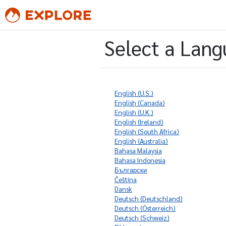
Select a Lan
‭English (U.S.)
‭English (Canada)
‭English (U.K.)
‭English (Ireland)
‭English (South Africa)
‭English (Australia)
Bahasa Malaysia
Bahasa Indonesia
Български
Čeština
Dansk
‭Deutsch (Deutschland)
‭Deutsch (Österreich)
‭Deutsch (Schweiz)