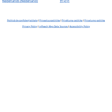
‭Nederlands (Nederland)
한국어
Politică de confidenţialitate
|
Privaatsuspoliitika
|
Privātuma politika
|
Privatumo politika
Privacy Policy
|
inReach Map Data Sources
|
Accessibility Policy