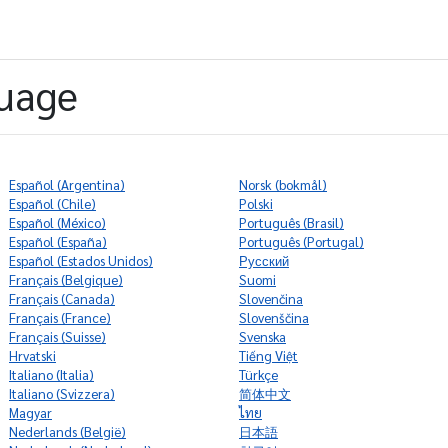
guage
‭Español (Argentina)
‭Norsk (bokmål)
‭Español (Chile)
Polski
‭Español (México)
‭Português (Brasil)
‭Español (España)
‭Português (Portugal)
‭Español (Estados Unidos)
Русский
‭Français (Belgique)
Suomi
‭Français (Canada)
Slovenčina
‭Français (France)
Slovenščina
‭Français (Suisse)
Svenska
‭Hrvatski
Tiếng Việt
‭Italiano (Italia)
Türkçe
‭Italiano (Svizzera)
简体中文
‭Magyar
ไทย
‭Nederlands (België)
日本語